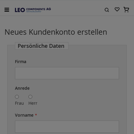
Zum
Inhalt
Mein
springen
Suche
Neues Kundenkonto erstellen
Persönliche Daten
Firma
Name
Anrede
Frau
Herr
Vorname