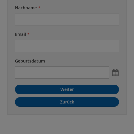
Nachname
Email
Geburtsdatum
Datum
auswäh
Weiter
Zurück