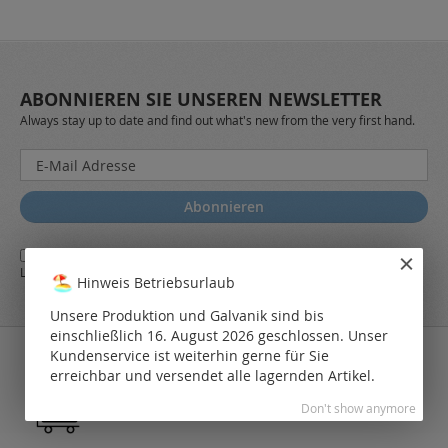
ABONNIEREN SIE UNSEREN NEWSLETTER
Always stay up to date and find out what's new from the very first hand.
Melden
Sie
sich
Abonnieren
für
unseren
Ja,
ich stimme den
AGB
sowie den
Datenschutzbestimmungen
des
Newsletter
LEO Online-Shop zu.
a:
Hinweis Betriebsurlaub
Unsere Produktion und Galvanik sind bis
einschließlich 16. August 2026 geschlossen. Unser
Kundenservice ist weiterhin gerne für Sie
erreichbar und versendet alle lagernden Artikel.
Don't show anymore
36.742 Produkte auf Lager