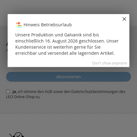
Hinweis Betriebsurlaub
Unsere Produktion und Galvanik sind bis
einschließlich 16. August 2026 geschlossen. Unser
ABONNIEREN SIE UNSEREN NEWSLETTER
Kundenservice ist weiterhin gerne für Sie
Always stay up to date and find out what's new from the very first hand.
erreichbar und versendet alle lagernden Artikel.
Melden
Don't show anymore
Sie
sich
Abonnieren
für
unseren
Ja,
ich stimme den
AGB
sowie den
Datenschutzbestimmungen
des
Newsletter
LEO Online-Shop zu.
a: