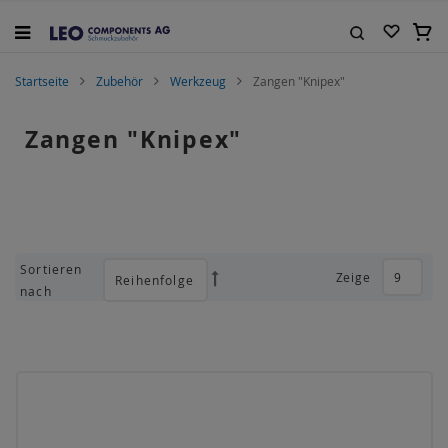
Zum
Inhalt
Mein
springen
Suche
Startseite
Zubehör
Werkzeug
Zangen "Knipex"
Zangen "Knipex"
Sortieren
Zeige
Absteigend
nach
sortieren