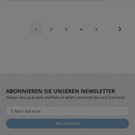
Seite
Seite
Weiter
Seite
Seite
Seite
Seite
Sie
1
2
3
4
5
lesen
gerade
die
Seite
ABONNIEREN SIE UNSEREN NEWSLETTER
Always stay up to date and find out what's new from the very first hand.
Melden
Sie
sich
Abonnieren
für
unseren