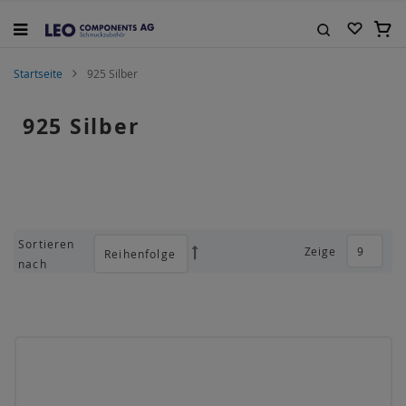
Zum
Inhalt
Mein
springen
Suche
Startseite
925 Silber
925 Silber
Sortieren
Zeige
Absteigend
nach
sortieren