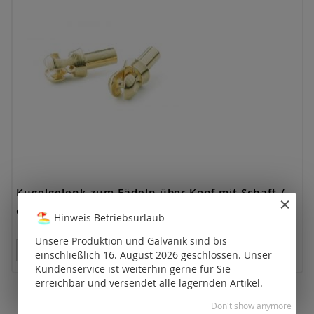
Kugelgelenk zum Fädeln über Kopf mit Schaft /
Gold
Hinweis Betriebsurlaub
Unsere Produktion und Galvanik sind bis
Preise nur für registrierte Kunden sichtbar.
einschließlich 16. August 2026 geschlossen. Unser
Kundenservice ist weiterhin gerne für Sie
erreichbar und versendet alle lagernden Artikel.
Don't show anymore