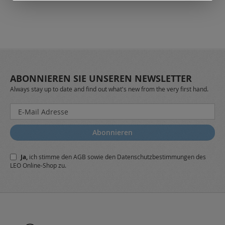
ABONNIEREN SIE UNSEREN NEWSLETTER
Always stay up to date and find out what's new from the very first hand.
Melden
Sie
sich
Abonnieren
für
unseren
Ja,
ich stimme den
AGB
sowie den
Datenschutzbestimmungen
des
Newsletter
LEO Online-Shop zu.
a: