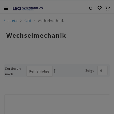
Zum
Inhalt
Mein
springen
Suche
Startseite
Gold
Wechselmechanik
Wechselmechanik
Sortieren
Zeige
Absteigend
nach
sortieren