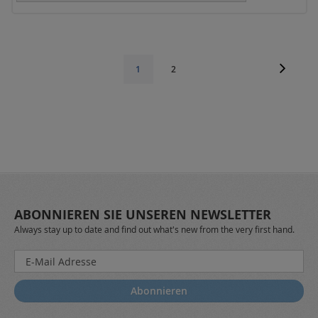
Seite
Seite
Weiter
Seite
Sie
1
2
lesen
gerade
die
Seite
ABONNIEREN SIE UNSEREN NEWSLETTER
Always stay up to date and find out what's new from the very first hand.
Melden
Sie
sich
Abonnieren
für
unseren