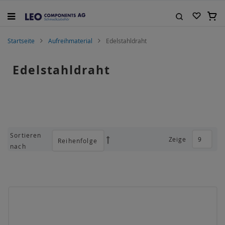
Zum
Inhalt
Mein
springen
Suche
Startseite
Aufreihmaterial
Edelstahldraht
Edelstahldraht
Sortieren
Zeige
Absteigend
nach
sortieren