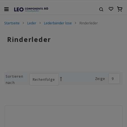
Zum
Inhalt
Mein
springen
Suche
Startseite
Leder
Lederbänder lose
Rinderleder
Rinderleder
Sortieren
Zeige
Absteigend
nach
sortieren