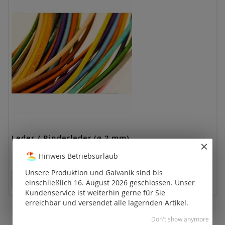
Leder / Rinderleder (ø 2 mm)
Hinweis Betriebsurlaub
Unsere Produktion und Galvanik sind bis
Preise nur für registrierte Kunden sichtbar.
einschließlich 16. August 2026 geschlossen. Unser
Kundenservice ist weiterhin gerne für Sie
erreichbar und versendet alle lagernden Artikel.
Don't show anymore