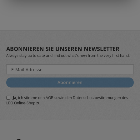
ABONNIEREN SIE UNSEREN NEWSLETTER
Always stay up to date and find out what's new from the very first hand.
Melden
Sie
sich
Abonnieren
für
unseren
Ja,
ich stimme den
AGB
sowie den
Datenschutzbestimmungen
des
Newsletter
LEO Online-Shop zu.
a: