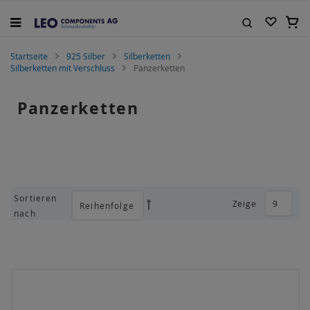
Zum
Inhalt
Mein
springen
Suche
Startseite
925 Silber
Silberketten
Silberketten mit Verschluss
Panzerketten
Panzerketten
Sortieren
Zeige
Absteigend
nach
sortieren