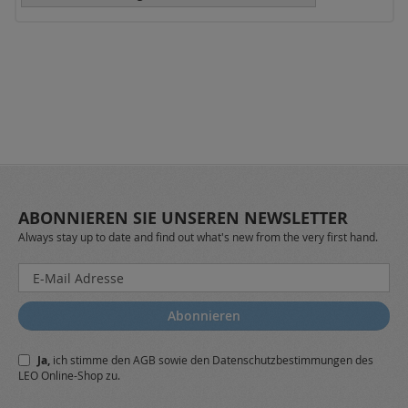
ABONNIEREN SIE UNSEREN NEWSLETTER
Always stay up to date and find out what's new from the very first hand.
Melden
Sie
sich
Abonnieren
für
unseren
Ja,
ich stimme den
AGB
sowie den
Datenschutzbestimmungen
des
Newsletter
LEO Online-Shop zu.
a: