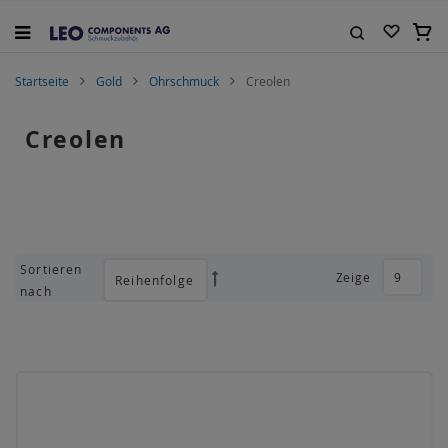
Zum
Inhalt
Mein
springen
Suche
Startseite
Gold
Ohrschmuck
Creolen
Creolen
Sortieren
Zeige
Absteigend
nach
sortieren