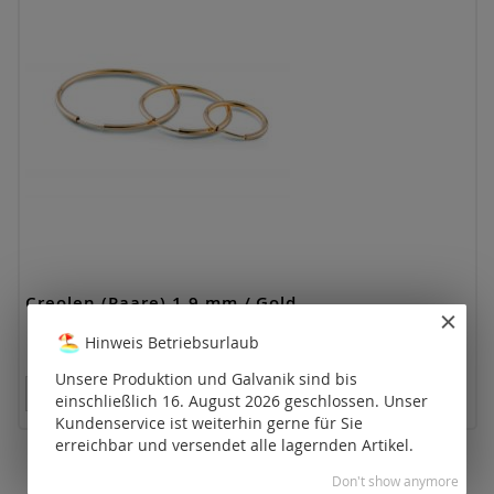
Creolen (Paare) 1,9 mm / Gold
Hinweis Betriebsurlaub
Unsere Produktion und Galvanik sind bis
Preise nur für registrierte Kunden sichtbar.
einschließlich 16. August 2026 geschlossen. Unser
Kundenservice ist weiterhin gerne für Sie
erreichbar und versendet alle lagernden Artikel.
Don't show anymore