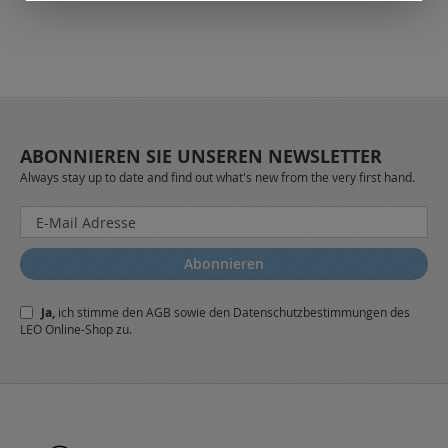
ABONNIEREN SIE UNSEREN NEWSLETTER
Always stay up to date and find out what's new from the very first hand.
Melden
Sie
sich
Abonnieren
für
unseren
Ja,
ich stimme den
AGB
sowie den
Datenschutzbestimmungen
des
Newsletter
LEO Online-Shop zu.
a: