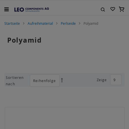
Zum
Inhalt
Mein
springen
Suche
Startseite
Aufreihmaterial
Perlseide
Polyamid
Polyamid
Sortieren
Zeige
Absteigend
nach
sortieren