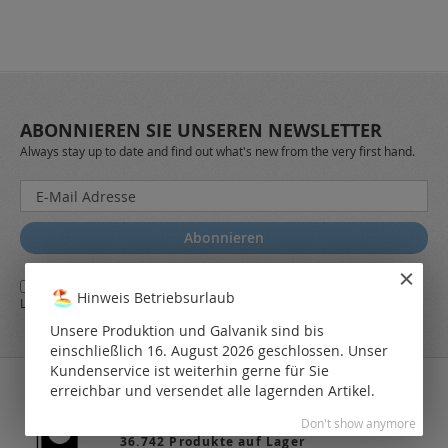
ABONNIEREN SIE UNSEREN NEWSLETTER
Always stay up to date and find out what's new from the very first hand.
Melden
Sie
sich
Abonnieren
für
unseren
Ja,
ich stimme den
AGB
sowie den
Datenschutzbestimmungen
des
Newsletter
Hinweis Betriebsurlaub
LEO Online-Shop zu.
a:
Unsere Produktion und Galvanik sind bis
einschließlich 16. August 2026 geschlossen. Unser
Kundenservice ist weiterhin gerne für Sie
erreichbar und versendet alle lagernden Artikel.
Don't show anymore
36.742 Produkte auf Lager