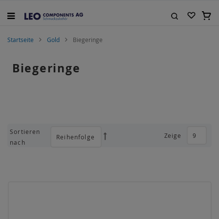
Zum
Inhalt
Mein
springen
Suche
Startseite
Gold
Biegeringe
Biegeringe
Sortieren
Zeige
Absteigend
nach
sortieren