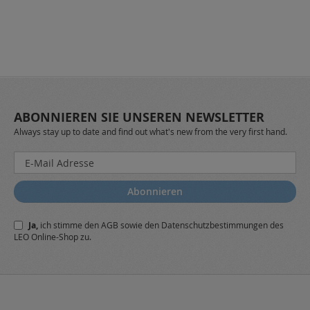
ABONNIEREN SIE UNSEREN NEWSLETTER
Always stay up to date and find out what's new from the very first hand.
Melden
Sie
sich
Abonnieren
für
unseren
Ja,
ich stimme den
AGB
sowie den
Datenschutzbestimmungen
des
Newsletter
LEO Online-Shop zu.
a: