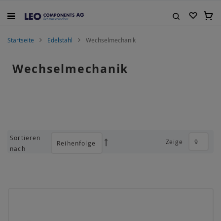
Zum
Inhalt
Mein
springen
Suche
Startseite
Edelstahl
Wechselmechanik
Wechselmechanik
Sortieren
Zeige
Absteigend
nach
sortieren