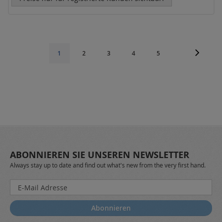
Seite
Seite
Weiter
Seite
Seite
Seite
Seite
Sie
1
2
3
4
5
lesen
gerade
die
Seite
ABONNIEREN SIE UNSEREN NEWSLETTER
Always stay up to date and find out what's new from the very first hand.
Melden
Sie
sich
Abonnieren
für