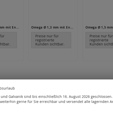
Omega Ø 1,1 mm mit Endkappe und Karabiner / Gold
Omega Ø 1,3 mm mit Endkappe und Karabiner / Gold
für
Preise nur für
Preise nur fü
e
registrierte
registrierte
htbar.
Kunden sichtbar.
Kunden sicht
ebsurlaub
und Galvanik sind bis einschließlich 16. August 2026 geschlossen
weiterhin gerne für Sie erreichbar und versendet alle lagernden Ar