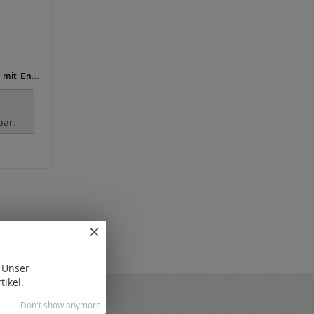
Omega Ø 1,5 mm mit Endkappe und Karabiner / Gold
r
bar.
. Unser
tikel.
Don't show anymore