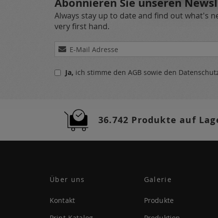
Abonnieren Sie unseren Newsl
Always stay up to date and find out what's 
very first hand.
Melden
Sie
sich
Ja,
ich stimme den
AGB
sowie den
Datenschu
für
unseren
Newsletter
a:
36.742 Produkte auf Lag
Über uns
Galerie
Kontakt
Produkte
Print-Katalog
Produktion