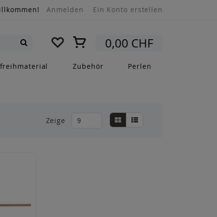
illkommen!
Anmelden
Ein Konto erstellen
Mein Warenkorb
0,00 CHF
Suche
freihmaterial
Zubehör
Perlen
Anzeigen
Liste
Liste
Zeige
als