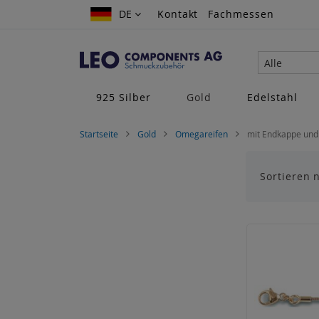
Zum
DE
DE
Kontakt
Fachmessen
Inhalt
springen
Alle
925 Silber
Gold
Edelstahl
Startseite
Gold
Omegareifen
mit Endkappe und
Sortieren 