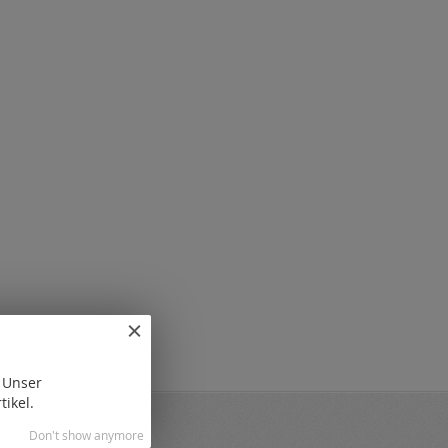
. Unser
tikel.
Don't show anymore