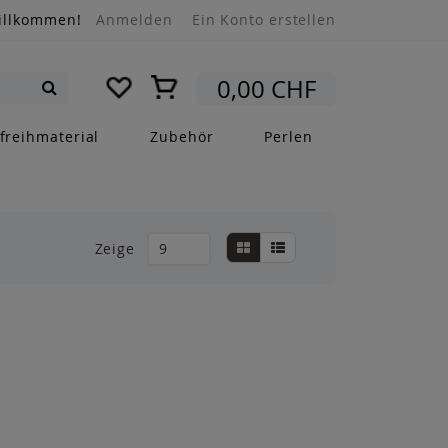
illkommen!
Anmelden
Ein Konto erstellen
Mein Warenkorb
0,00 CHF
Suche
freihmaterial
Zubehör
Perlen
Anzeigen
Liste
Liste
Zeige
als