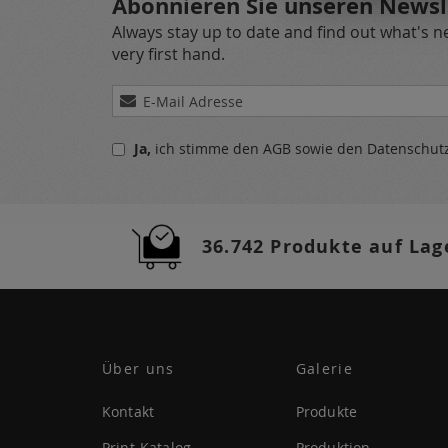
Abonnieren Sie unseren Newsl
Always stay up to date and find out what's 
very first hand.
Melden
Sie
sich
Ja,
ich stimme den
AGB
sowie den
Datenschu
für
unseren
Newsletter
a:
36.742 Produkte auf Lag
Über uns
Galerie
Kontakt
Produkte
Print-Katalog
Produktion