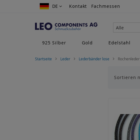
Zum
DE
DE
Kontakt
Fachmessen
Inhalt
springen
Alle
925 Silber
Gold
Edelstahl
Startseite
Leder
Lederbänder lose
Rochenleder
Sortieren 