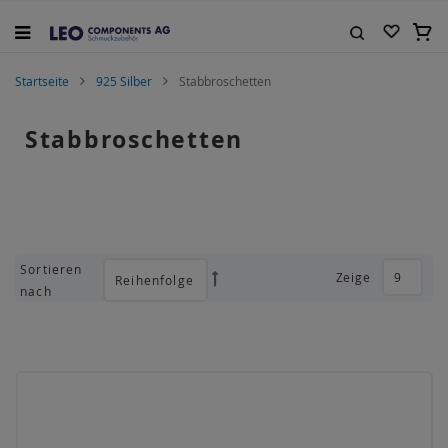
Zum
Inhalt
Mein
springen
Suche
Startseite
925 Silber
Stabbroschetten
Stabbroschetten
Sortieren
Zeige
Absteigend
nach
sortieren