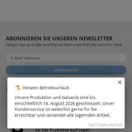
ABONNIEREN SIE UNSEREN NEWSLETTER
Always stay up to date and find out what's new from the very first hand.
Melden
Sie
sich
Abonnieren
für
unseren
Ja,
ich stimme den
AGB
sowie den
Datenschutzbestimmungen
des
Newsletter
Hinweis Betriebsurlaub
LEO Online-Shop zu.
a:
Unsere Produktion und Galvanik sind bis
einschließlich 16. August 2026 geschlossen. Unser
Kundenservice ist weiterhin gerne für Sie
erreichbar und versendet alle lagernden Artikel.
Don't show anymore
36.742 Produkte auf Lager