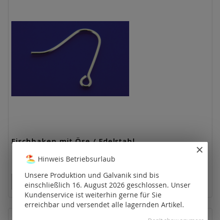
Fischhaken mit Öse / Edelstahl
Hinweis Betriebsurlaub
Unsere Produktion und Galvanik sind bis
Preise nur für registrierte Kunden sichtbar.
einschließlich 16. August 2026 geschlossen. Unser
Kundenservice ist weiterhin gerne für Sie
erreichbar und versendet alle lagernden Artikel.