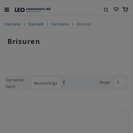
Zum
Inhalt
Mein
springen
Suche
Startseite
Edelstahl
Furnituren
Brisuren
Brisuren
Sortieren
Zeige
Absteigend
nach
sortieren