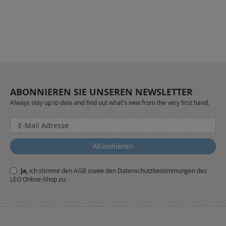
ABONNIEREN SIE UNSEREN NEWSLETTER
Always stay up to date and find out what's new from the very first hand.
Melden
Sie
sich
Abonnieren
für
unseren
Ja,
ich stimme den
AGB
sowie den
Datenschutzbestimmungen
des
Newsletter
LEO Online-Shop zu.
a: