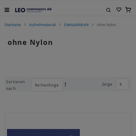
Zum
Inhalt
Mein
springen
Suche
Startseite
Aufreihmaterial
Edelstahldraht
ohne Nylon
ohne Nylon
Sortieren
Zeige
Absteigend
nach
sortieren