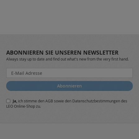
ABONNIEREN SIE UNSEREN NEWSLETTER
Always stay up to date and find out what's new from the very first hand.
Melden
Sie
sich
Abonnieren
für
unseren
Ja,
ich stimme den
AGB
sowie den
Datenschutzbestimmungen
des
Newsletter
LEO Online-Shop zu.
a: