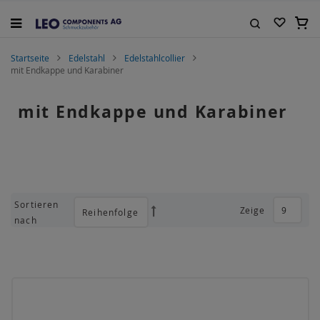
Zum
Inhalt
Mein
springen
Suche
Startseite
Edelstahl
Edelstahlcollier
mit Endkappe und Karabiner
mit Endkappe und Karabiner
Sortieren
Zeige
Absteigend
nach
sortieren