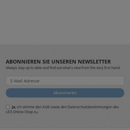
ABONNIEREN SIE UNSEREN NEWSLETTER
Always stay up to date and find out what's new from the very first hand.
Melden
Sie
sich
Abonnieren
für
unseren
Ja,
ich stimme den
AGB
sowie den
Datenschutzbestimmungen
des
Newsletter
LEO Online-Shop zu.
a: