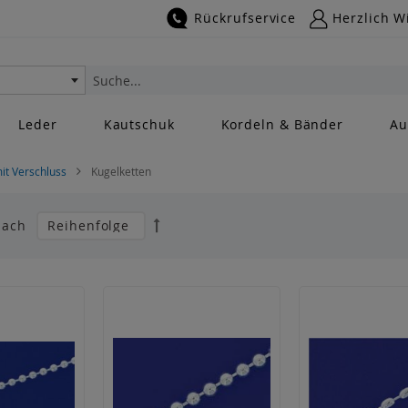
Rückrufservice
Herzlich W
Suche
Leder
Kautschuk
Kordeln & Bänder
Au
mit Verschluss
Kugelketten
Absteigend
nach
sortieren