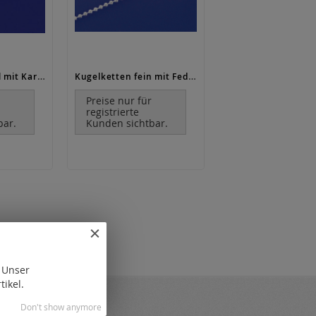
Kugelketten oval mit Karabiner (ø 1.5 mm) / 925 Silber
Kugelketten fein mit Federring (ø1.1mm) / 925 Silber
r
Preise nur für
registrierte
bar.
Kunden sichtbar.
. Unser
tikel.
Don't show anymore