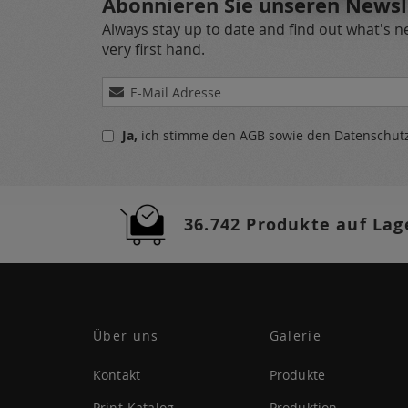
Abonnieren Sie unseren Newsl
Always stay up to date and find out what's 
very first hand.
Melden
Sie
sich
Ja,
ich stimme den
AGB
sowie den
Datenschu
für
unseren
Newsletter
a:
36.742 Produkte auf Lag
Über uns
Galerie
Kontakt
Produkte
Print-Katalog
Produktion