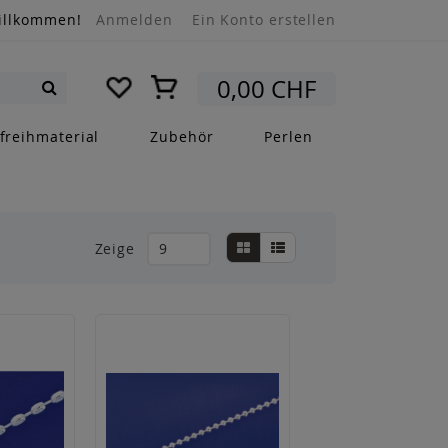
illkommen!
Anmelden
Ein Konto erstellen
Mein Warenkorb
0,00 CHF
Suche
freihmaterial
Zubehör
Perlen
Anzeigen
Liste
Liste
Zeige
als