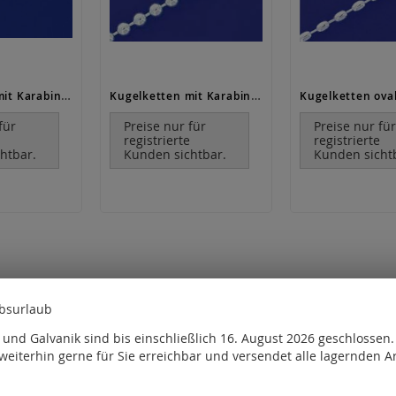
Kugelketten mit Karabiner (ø 1.5 mm) / 925 Silber
Kugelketten mit Karabiner (Ø 2.20mm)
für
Preise nur für
Preise nur fü
e
registrierte
registrierte
htbar.
Kunden sichtbar.
Kunden sicht
ebsurlaub
und Galvanik sind bis einschließlich 16. August 2026 geschlossen
weiterhin gerne für Sie erreichbar und versendet alle lagernden Ar