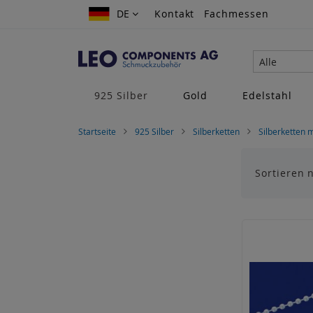
Zum
DE
DE
Kontakt
Fachmessen
Inhalt
springen
Alle
925 Silber
Gold
Edelstahl
Startseite
925 Silber
Silberketten
Silberketten 
Sortieren 