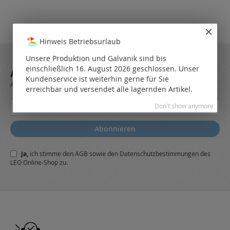
Hinweis Betriebsurlaub
Unsere Produktion und Galvanik sind bis
einschließlich 16. August 2026 geschlossen. Unser
ABONNIEREN SIE UNSEREN NEWSLETTER
Kundenservice ist weiterhin gerne für Sie
Always stay up to date and find out what's new from the very first hand.
erreichbar und versendet alle lagernden Artikel.
Melden
Don't show anymore
Sie
sich
Abonnieren
für
unseren
Ja,
ich stimme den
AGB
sowie den
Datenschutzbestimmungen
des
Newsletter
LEO Online-Shop zu.
a: