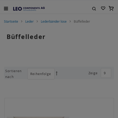
Zum
Inhalt
Mein
springen
Suche
Startseite
Leder
Lederbänder lose
Büffelleder
Büffelleder
Sortieren
Zeige
Absteigend
nach
sortieren