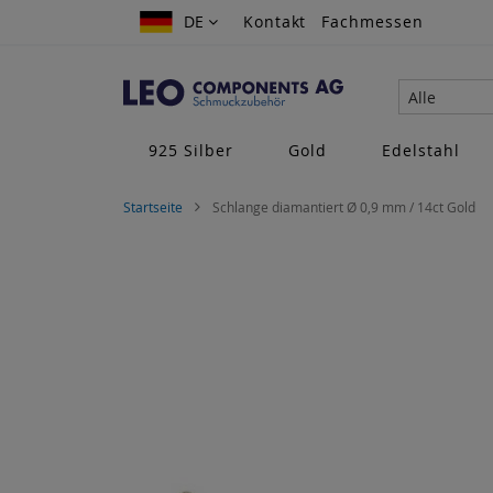
Zum
DE
DE
Kontakt
Fachmessen
Inhalt
springen
Alle
925 Silber
Gold
Edelstahl
Startseite
Schlange diamantiert Ø 0,9 mm / 14ct Gold
Zum
Ende
der
Bildgalerie
springen