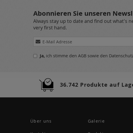
Abonnieren Sie unseren Newsl
Always stay up to date and find out what's 
very first hand.
Melden
Sie
sich
Ja,
ich stimme den
AGB
sowie den
Datenschu
für
unseren
Newsletter
a:
36.742 Produkte auf Lag
Über uns
Galerie