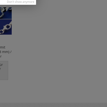
Don't show anymore
 mit
.8 mm) /
r
ür
e