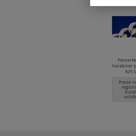
Panzerke
Karabiner (
925 S
Preise n
registr
Kund
sichtb