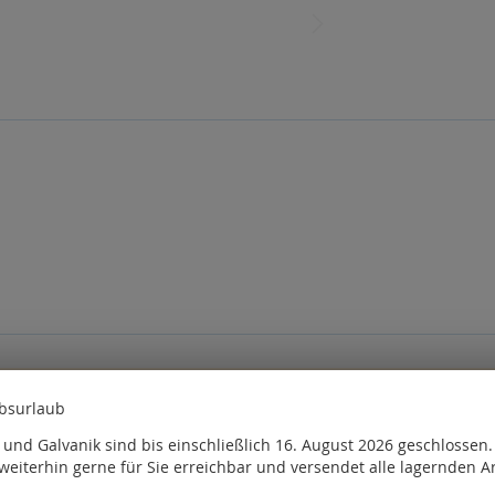
Bitte
melden Sie sich
an oder
erstellen Sie ein Konto
ebsurlaub
, kauften auch
und Galvanik sind bis einschließlich 16. August 2026 geschlossen
weiterhin gerne für Sie erreichbar und versendet alle lagernden Ar