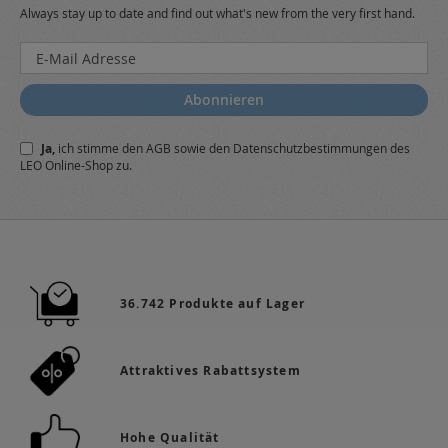
Always stay up to date and find out what's new from the very first hand.
Melden
Sie
sich
Abonnieren
für
unseren
Ja,
ich stimme den
AGB
sowie den
Datenschutzbestimmungen
des
Newsletter
LEO Online-Shop zu.
a:
36.742 Produkte auf Lager
Attraktives Rabattsystem
Hohe Qualität