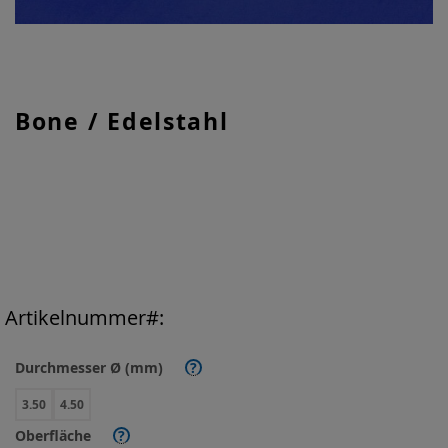
Zum
Bone / Edelstahl
Anfang
der
Bildgalerie
springen
Artikelnummer
Durchmesser Ø (mm)
?
3.50
4.50
Oberfläche
?