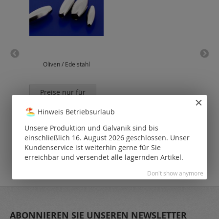
Oliven / Edelstahl
Erbs
(ø 
Preise nur für
P
registrierte
Kunden
Hinweis Betriebsurlaub
sichtbar.
Unsere Produktion und Galvanik sind bis
einschließlich 16. August 2026 geschlossen. Unser
Kundenservice ist weiterhin gerne für Sie
erreichbar und versendet alle lagernden Artikel.
Don't show anymore
ABONNIEREN SIE UNSEREN NEWSLETTER