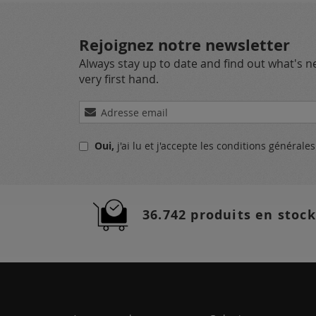
Rejoignez notre newsletter
Always stay up to date and find out what's 
very first hand.
Inscription
à
notre
Oui,
j'ai lu et j'accepte
les conditions générale
lettre
d’information
:
36.742 produits en stock