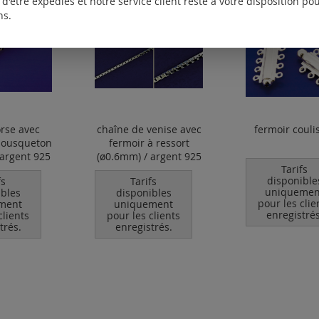
d'être expédiés et notre service client reste à votre disposition p
ns.
orse avec
chaîne de venise avec
fermoir couli
mousqueton
fermoir à ressort
 argent 925
(ø0.6mm) / argent 925
Tarifs
disponible
fs
Tarifs
uniquemen
ibles
disponibles
pour les clie
ment
uniquement
enregistrés
clients
pour les clients
trés.
enregistrés.