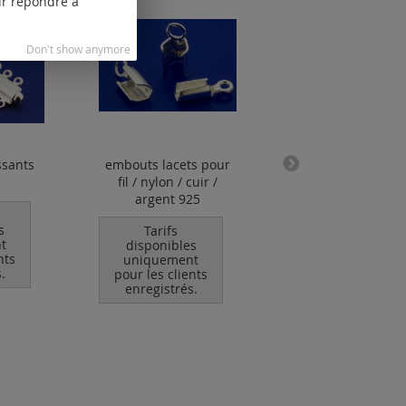
our répondre à
Don't show anymore
ssants
embouts lacets pour
belières ouvert
fil / nylon / cuir /
argent 925
Tarifs
s
disponibles
Tarifs
t
uniquement
disponibles
nts
pour les clients
uniquement
.
enregistrés.
pour les clients
enregistrés.