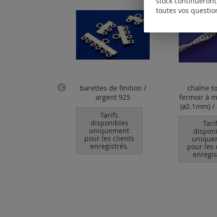
stock continueront 
toutes vos questio
e (ronde avec
barettes de finition /
chaîne t
calotte)
argent 925
fermoir à 
(ø2.1mm) /
Tarifs
Tarifs
ponibles
disponibles
Tari
quement
uniquement
dispon
les clients
pour les clients
unique
egistrés.
enregistrés.
pour les 
enregis