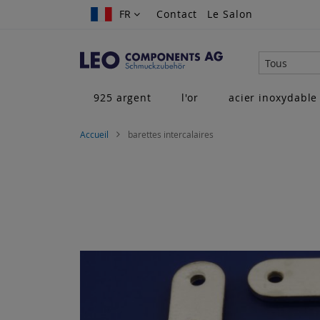
Allez
FR
FR
Contact
Le Salon
au
contenu
Tous
925 argent
l'or
acier inoxydable
Accueil
barettes intercalaires
Skip
to
the
end
of
the
images
gallery