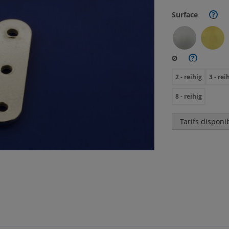
Surface
?
Ø
?
2 - reihig
3 - rei
8 - reihig
Tarifs disponi