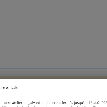
des questions. Veuillez
vous connecter
ou
créer un compte
ure estivale
nt également commandé les produits suivants
t notre atelier de galvanisation seront fermés jusqu'au 16 août 2026