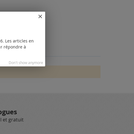
. Les articles en
our répondre à
Don't show anymore
ogues
 et gratuit