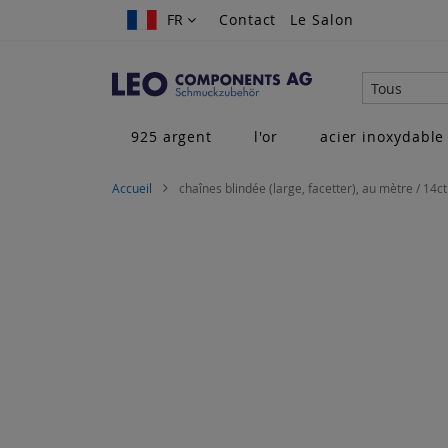
Allez
FR
FR
Contact
Le Salon
au
contenu
Tous
925 argent
l'or
acier inoxydable
Accueil
chaînes blindée (large, facetter), au mètre / 14ct 
Skip
to
the
end
of
the
images
gallery