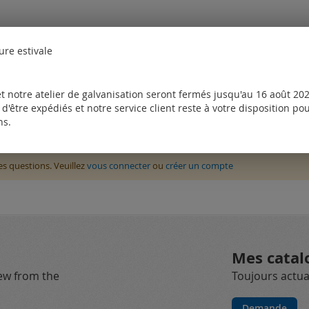
ure estivale
t notre atelier de galvanisation seront fermés jusqu'au 16 août 2026
d'être expédiés et notre service client reste à votre disposition p
ns.
des questions. Veuillez
vous connecter
ou
créer un compte
Mes catal
new from the
Toujours actual
Demande