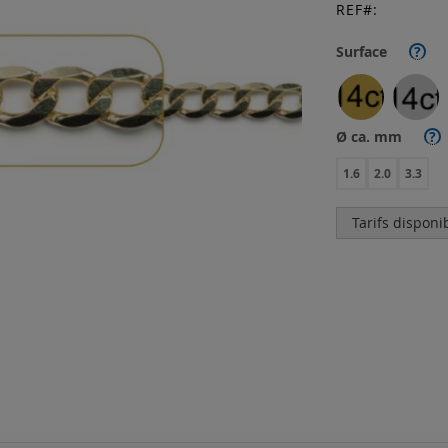
REF
Surface
?
Ø ca. mm
?
1.6
2.0
3.3
Tarifs disponi