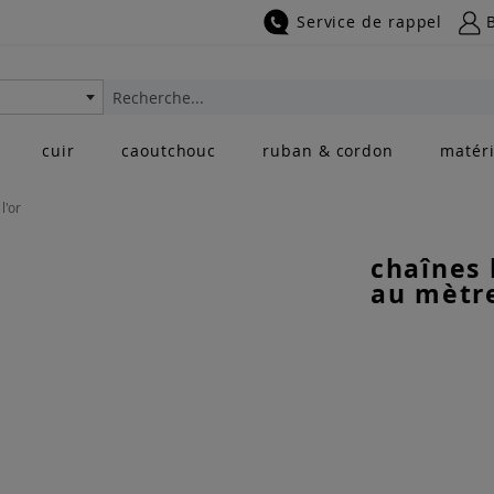
Service de rappel
Rechercher
cuir
caoutchouc
ruban & cordon
matéri
l'or
chaînes 
au mètre