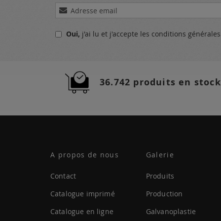
Inscription
à
notre
Oui,
j'ai lu et j'accepte
les conditions générale
lettre
d’information
:
36.742 produits en stock
A propos de nous
Galerie
Contact
Produits
Catalogue imprimé
Production
Catalogue en ligne
Galvanoplastie