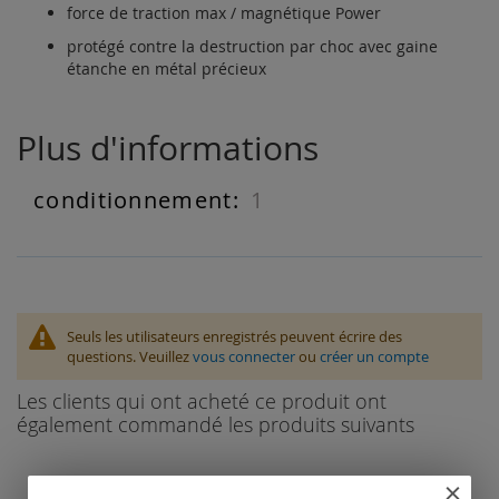
force de traction max / magnétique Power
protégé contre la destruction par choc avec gaine
étanche en métal précieux
Plus d'informations
1
Plus
d'informations
Seuls les utilisateurs enregistrés peuvent écrire des
questions. Veuillez
vous connecter
ou
créer un compte
Les clients qui ont acheté ce produit ont
également commandé les produits suivants