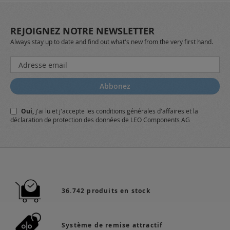
REJOIGNEZ NOTRE NEWSLETTER
Always stay up to date and find out what's new from the very first hand.
Inscription
à
notre
Abbonez
lettre
d’information
Oui,
j'ai lu et j'accepte
les conditions générales
d'affaires et
la
:
déclaration de protection des données
de LEO Components AG
36.742 produits en stock
Système de remise attractif