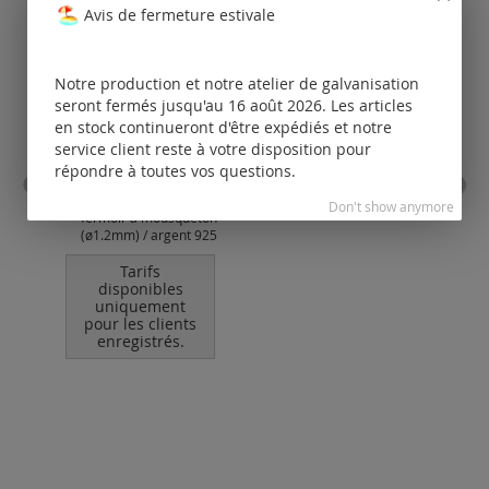
Avis de fermeture estivale
Notre production et notre atelier de galvanisation
seront fermés jusqu'au 16 août 2026. Les articles
en stock continueront d'être expédiés et notre
service client reste à votre disposition pour
répondre à toutes vos questions.
chaîne serpent avec
in
Don't show anymore
fermoir à mousqueton
(ø1.2mm) / argent 925
Tarifs
disponibles
uniquement
po
pour les clients
enregistrés.