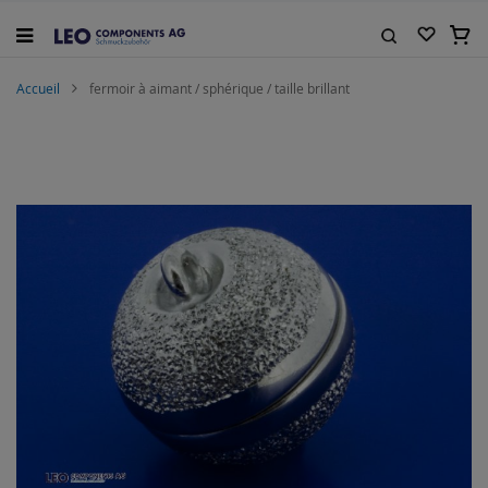
Allez
au
Mon 
contenu
Rechercher
Accueil
fermoir à aimant / sphérique / taille brillant
Skip
to
the
end
of
the
images
gallery