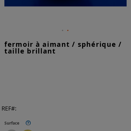
Skip
fermoir à aimant / sphérique /
to
taille brillant
the
beginning
of
the
images
gallery
REF
Surface
?