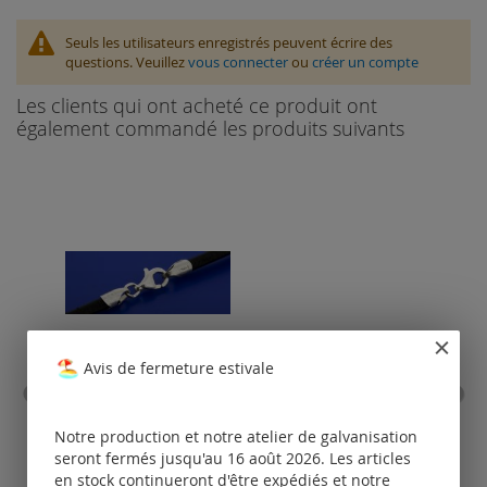
Seuls les utilisateurs enregistrés peuvent écrire des
questions. Veuillez
vous connecter
ou
créer un compte
Les clients qui ont acheté ce produit ont
également commandé les produits suivants
Avis de fermeture estivale
cordon en cuir avec
chaî
embouts et fermoir à
à mo
Notre production et notre atelier de galvanisation
mousqueton (ø 2 mm,
longueur 50-90 cm)
seront fermés jusqu'au 16 août 2026. Les articles
en stock continueront d'être expédiés et notre